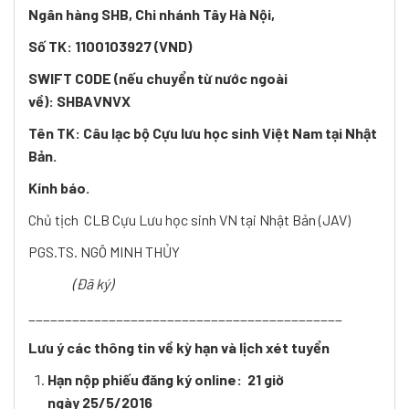
Ngân hàng SHB, Chi nhánh Tây Hà Nội,
Số TK: 1100103927 (VND)
SWIFT CODE (nếu chuyển từ nước ngoài
về): SHBAVNVX
Tên TK: Câu lạc bộ Cựu lưu học sinh Việt Nam tại Nhật
Bản.
Kính báo.
Chủ tịch CLB Cựu Lưu học sinh VN tại Nhật Bản (JAV)
PGS.TS. NGÔ MINH THỦY
(Đã ký)
___________________________________________
Lưu ý các thông tin về kỳ hạn và lịch xét tuyển
Hạn nộp phiếu đăng ký online: 21 giờ
ngày 25/5/2016