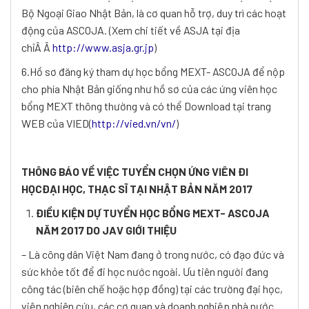
Bộ Ngoại Giao Nhật Bản, là cơ quan hỗ trợ, duy trì các hoạt
động của ASCOJA. (Xem chi tiết về ASJA tại địa
chỉÂ Â
http://www.asja.gr.jp
)
6.Hồ sơ đăng ký tham dự học bổng MEXT- ASCOJA để nộp
cho phía Nhật Bản giống như hồ sơ của các ứng viên học
bổng MEXT thông thường và có thể Download tại trang
WEB của VIED(
http://vied.vn/vn/
)
THÔNG BÁO VỀ VIỆC TUYỂN CHỌN ỨNG VIÊN ĐI
HỌCĐẠI HỌC, THẠC SĨ TẠI NHẬT BẢN NĂM 2017
ĐIỀU KIỆN DỰ TUYỂN HỌC BỔNG MEXT- ASCOJA
NĂM 2017 DO JAV GIỚI THIỆU
– Là công dân Việt Nam đang ở trong nước, có đạo đức và
sức khỏe tốt để đi học nước ngoài. Ưu tiên người đang
công tác (biên chế hoặc hợp đồng) tại các trường đại học,
viện nghiên cứu, các cơ quan và doanh nghiệp nhà nước.