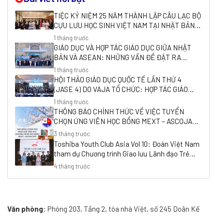
TIỆC KỶ NIỆM 25 NĂM THÀNH LẬP CÂU LẠC BỘ
CỰU LƯU HỌC SINH VIỆT NAM TẠI NHẬT BẢN
(VAJA)
1 tháng trước
GIÁO DỤC VÀ HỢP TÁC GIÁO DỤC GIỮA NHẬT
BẢN VÀ ASEAN: NHỮNG VẤN ĐỀ ĐẶT RA
TRONG HỘI THẢO QUỐC TẾ “HỢP TÁC GIÁO DỤC
1 tháng trước
GIỮA NHẬT BẢN VÀ ĐÔNG NAM Á
HỘI THẢO GIÁO DỤC QUỐC TẾ LẦN THỨ 4
(JASE 4) DO VAJA TỔ CHỨC: HỢP TÁC GIÁO
DỤC GIỮA ĐÔNG NAM Á VÀ NHẬT BẢN TRONG
1 tháng trước
BỐI CẢNH THẾ GIỚI MỚI
THÔNG BÁO CHÍNH THỨC VỀ VIỆC TUYỂN
CHỌN ỨNG VIÊN HỌC BỔNG MEXT – ASCOJA
2027 DO VAJA TUYỂN CHỌN
3 tháng trước
Toshiba Youth Club Asia Vol 10: Đoàn Việt Nam
tham dự Chương trình Giao lưu Lãnh đạo Trẻ
Châu Á 2026
4 tháng trước
Văn phòng
: Phòng 203, Tầng 2, tòa nhà Việt, số 245 Doãn Kế