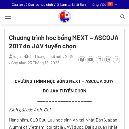
Bỏ
Tiếng Việt
Câu lạc bộ Cựu lưu học sinh Việt Nam tại Nhật Bản
qua
nội
dung
Chương trình học bổng MEXT – ASCOJA
2017 do JAV tuyển chọn
vaja
30 Tháng mười một, 2018
• Cập nhật
23 Tháng 12, 2025
CHƯƠNG TRÌNH HỌC BỔNG MEXT – ASCOJA 2017
DO JAV TUYỂN CHỌN
___________________
Kính gửi các Anh, Chị,
Hàng năm, CLB Cựu Lưu học sinh VN tại Nhật Bản (Japan
Alumni of Vietnam, gọi tắt là JAV) được Đại sứ quán Nhật