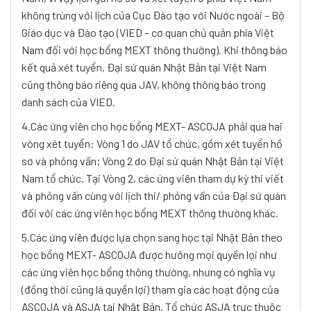
không trùng với lịch của Cục Đào tạo với Nước ngoài – Bộ
Giáo dục và Đào tạo (VIED – cơ quan chủ quản phía Việt
Nam đối với học bổng MEXT thông thường). Khi thông báo
kết quả xét tuyển, Đại sứ quán Nhật Bản tại Việt Nam
cũng thông báo riêng qua JAV, không thông báo trong
danh sách của VIED.
4.Các ứng viên cho học bổng MEXT- ASCOJA phải qua hai
vòng xét tuyển: Vòng 1 do JAV tổ chức, gồm xét tuyển hồ
sơ và phỏng vấn; Vòng 2 do Đại sứ quán Nhật Bản tại Việt
Nam tổ chức. Tại Vòng 2, các ứng viên tham dự kỳ thi viết
và phỏng vấn cùng với lịch thi/ phỏng vấn của Đại sứ quán
đối với các ứng viên học bổng MEXT thông thường khác.
5.Các ứng viên được lựa chọn sang học tại Nhật Bản theo
học bổng MEXT- ASCOJA được hưởng mọi quyền lợi như
các ứng viên học bổng thông thường, nhưng có nghĩa vụ
(đồng thời cũng là quyền lợi) tham gia các hoạt động của
ASCOJA và ASJA tại Nhật Bản. Tổ chức ASJA trực thuộc