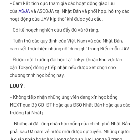
– Cam kết tích cực tham gia các hoạt động giao lưu
của
ASJA
và ASCOJA tại Nhật Bản và phối hợp, hỗ trợ các
hoạt động của JAV kịp thời khi được yêu cầu.
– Có kế hoạch nghiên cứu đầy đủ và rõ ràng.
– Tuân thủ các quy định của Việt Nam và của Nhật Bản,
cam kết thực hiện những nội dung ghi trong Biểu mẫu JAV.
– Được một trường đại học tại Tokyo (hoặc khu vực lân
cận Tokyo) đồng ý tiếp nhận nếu được xét chọn cho
chương trình học bổng này.
LƯU Ý:
– Không tiếp nhận những ứng viên đang xin học bổng
MEXT qua Bộ GD-ĐT hoặc qua ĐSQ Nhật Bản hoặc qua các
trường tại Nhật;
– Những ai đã từng nhận học bổng của chính phủ Nhật Bản
phải sau 03 năm về nước mới được dự tuyển. Những người
là quân nhân hoặc lực lượng công an, lực lượng vũ trang,