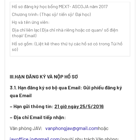
Hồ sơ đăng ký học bổng MEXT- ASCOJA năm 2017
Chương trình: (Thạc sỹ/ tiến sỹ/ Đại học)
Họ và tên ứng viên:
Địa chỉ liên lạc (Địa chỉ nhà riêng hoặc cơ quan/ số điện
thoại/ Email)
Hồ sơ gồm: (Liệt kê theo thứ tự các hồ sơ có trong Túi hồ
sơ)
III.HẠN ĐĂNG KÝ VÀ NỘP HỒ SƠ
3.1. Hạn đăng ký sơ bộ qua Email: Gửi phiếu đăng ký
qua Email
– Hạn gửi thông tin:
21 giờ ngày 25/5/2016
– Địa chỉ Email tiếp nhận:
Văn phòng JAV:
vanphongjav@gmail.com
hoặc
javoffice.jp@gmail.com
(người phụ trách Văn phòng: