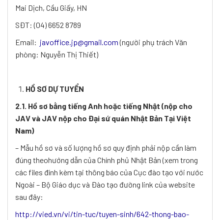
Mai Dịch, Cầu Giấy, HN
SĐT: (04) 6652 8789
Email:
javoffice.jp@gmail.com
(người phụ trách Văn
phòng: Nguyễn Thị Thiết)
HỒ SƠ DỰ TUYỂN
2.1. Hồ sơ bằng tiếng Anh hoặc tiếng Nhật (nộp cho
JAV và JAV nộp cho Đại sứ quán Nhật Bản Tại Việt
Nam)
– Mẫu hồ sơ và số lượng hồ sơ quy định phải nộp cần làm
đúng theohướng dẫn của Chính phủ Nhật Bản (xem trong
các files đính kèm tại thông báo của Cục đào tạo với nước
Ngoài – Bộ Giáo dục và Đào tạo đường link của website
sau đây:
http://vied.vn/vi/tin-tuc/tuyen-sinh/642-thong-bao-