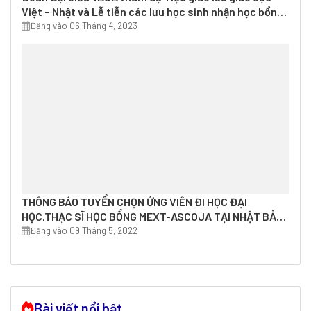
Việt – Nhật và Lễ tiễn các lưu học sinh nhận học bổng
của Chính phủ Nhật Bản lên đường sang Nhật Bản du
Đăng vào 06 Tháng 4, 2023
học
THÔNG BÁO TUYỂN CHỌN ỨNG VIÊN ĐI HỌC ĐẠI
HỌC,THẠC SĨ HỌC BỔNG MEXT-ASCOJA TẠI NHẬT BẢN
NĂM 2023
Đăng vào 09 Tháng 5, 2022
Bài viết nổi bật