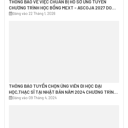
THÔNG BÁO VỀ VIỆC CHUẨN BỊ HỒ SƠ ỨNG TUYỂN
CHƯƠNG TRÌNH HỌC BỔNG MEXT – ASCOJA 2027 DO
VAJA TUYỂN CHỌN
Đăng vào 22 Tháng 1, 2026
THÔNG BÁO TUYỂN CHỌN ỨNG VIÊN ĐI HỌC ĐẠI
HỌC,THẠC SĨ TẠI NHẬT BẢN NĂM 2024 CHƯƠNG TRÌNH
HỌC BỔNG MEXT – ASCOJA 2025 DO VAJA TUYỂN
Đăng vào 09 Tháng 4, 2024
CHỌN