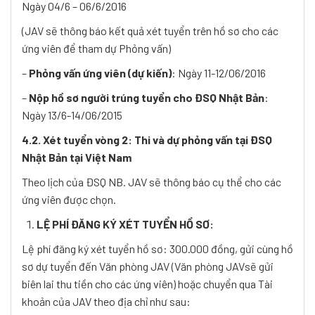
Ngày 04/6 – 06/6/2016
(JAV sẽ thông báo kết quả xét tuyển trên hồ sơ cho các
ứng viên để tham dự Phỏng vấn)
–
Phỏng vấn ứng viên (dự kiến)
: Ngày 11-12/06/2016
–
Nộp hồ sơ người trúng tuyển cho ĐSQ Nhật Bản
:
Ngày 13/6-14/06/2015
4.2. Xét tuyển vòng 2: Thi và dự phỏng vấn tại ĐSQ
Nhật Bản tại Việt Nam
Theo lịch của ĐSQ NB. JAV sẽ thông báo cụ thể cho các
ứng viên được chọn.
LỆ PHÍ ĐĂNG KÝ XÉT TUYỂN HỒ SƠ:
Lệ phí đăng ký xét tuyển hồ sơ: 300.000 đồng, gửi cùng hồ
sơ dự tuyển đến Văn phòng JAV (Văn phòng JAVsẽ gửi
biên lai thu tiền cho các ứng viên) hoặc chuyển qua Tài
khoản của JAV theo địa chỉ như sau: