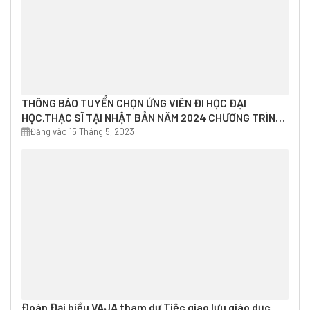
THÔNG BÁO TUYỂN CHỌN ỨNG VIÊN ĐI HỌC ĐẠI
HỌC,THẠC SĨ TẠI NHẬT BẢN NĂM 2024 CHƯƠNG TRÌNH
HỌC BỔNG MEXT – ASCOJA 2024 DO VAJA TUYỂN
Đăng vào 15 Tháng 5, 2023
CHỌN
Đoàn Đại biểu VAJA tham dự Tiệc giao lưu giáo dục