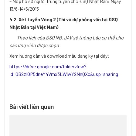
– Nộp hồ sơ người trúng tuyển cho ĐSQ Nhật Bản: Ngày
13/6-14/6/2015
4.2. Xét tuyển Vòng 2 (Thi và dự phỏng vấn tại ĐSQ
Nhật Bản tại Việt Nam)
Theo lịch của ĐSQ NB. JAV sẽ thông báo cụ thể cho
các ứng viên được chọn
Xem hướng dẫn và download mẫu đăng ký tại đây:
https://drive.google.com/folderview?
id=0B2zIOP5dneY4Vmx3LWlwY2NnQXc&usp=sharing
Bài viết liên quan