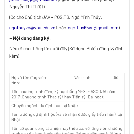
Nguyễn Thị Thiết)
(Cc cho Chủ tịch JAV – PGS.TS. Ngô Minh Thủy:
ngothuyvn@vnu.edu.vn
hoặc
ngothuy65vn@gmail.com
)
– Nội dung đăng ký:
Nêu rõ các thông tin dưới đây (Sử dụng Phiếu đăng ký đính
kèm)
Họ và tên ứng viên: Năm sinh: Giới
tính:
Tên chương trình đăng ký học bổng MEXT- ASCOJA năm
2017 (Chương trình Thạc sỹ/ hay Tiến sỹ, Đại học):
Chuyên ngành dự định học tại Nhật:
Tên trường dự định học (và sẽ nhận được giấy tiếp nhận) tại
Nhật:
Tên cơ quan công tác hiện nay (nếu có, với ứng viên chương
trình sau đại học) hoặc tên trường đại học hiện nay (với ứng