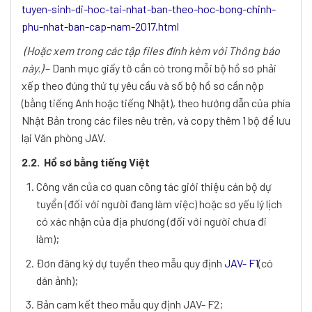
tuyen-sinh-di-hoc-tai-nhat-ban-theo-hoc-bong-chinh-
phu-nhat-ban-cap-nam-2017.html
(Hoặc xem trong các tập files đính kèm với Thông báo
này.)
– Danh mục giấy tờ cần có trong mỗi bộ hồ sơ phải
xếp theo đúng thứ tự yêu cầu và số bộ hồ sơ cần nộp
(bằng tiếng Anh hoặc tiếng Nhật), theo hướng dẫn của phía
Nhật Bản trong các files nêu trên, và copy thêm 1 bộ để lưu
lại Văn phòng JAV.
2.2. Hồ sơ bằng tiếng Việt
Công văn của cơ quan công tác giới thiệu cán bộ dự
tuyển (đối với người đang làm việc) hoặc sơ yếu lý lịch
có xác nhận của địa phương (đối với người chưa đi
làm);
Đơn đăng ký dự tuyển theo mẫu quy định
JAV- F1
(có
dán ảnh);
Bản cam kết theo mẫu quy định JAV- F2;