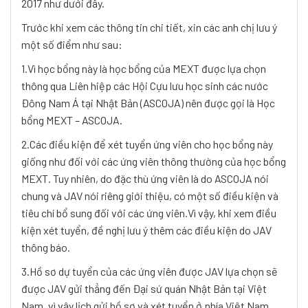
2017 như dưới đây.
Trước khi xem các thông tin chi tiết, xin các anh chị lưu ý
một số điểm như sau:
1.Vì học bổng này là học bổng của MEXT được lựa chọn
thông qua Liên hiệp các Hội Cựu lưu học sinh các nước
Đông Nam Á tại Nhật Bản (ASCOJA) nên được gọi là Học
bổng MEXT – ASCOJA.
2.Các điều kiện để xét tuyển ứng viên cho học bổng này
giống như đối với các ứng viên thông thường của học bổng
MEXT. Tuy nhiên, do đặc thù ứng viên là do ASCOJA nói
chung và JAV nói riêng giới thiệu, có một số điều kiện và
tiêu chí bổ sung đối với các ứng viên.Vì vậy, khi xem điều
kiện xét tuyển, đề nghị lưu ý thêm các điều kiện do JAV
thông báo.
3.Hồ sơ dự tuyển của các ứng viên được JAV lựa chọn sẽ
được JAV gửi thẳng đến Đại sứ quán Nhật Bản tại Việt
Nam, vì vậy lịch gửi hồ sơ và xét tuyển ở phía Việt Nam