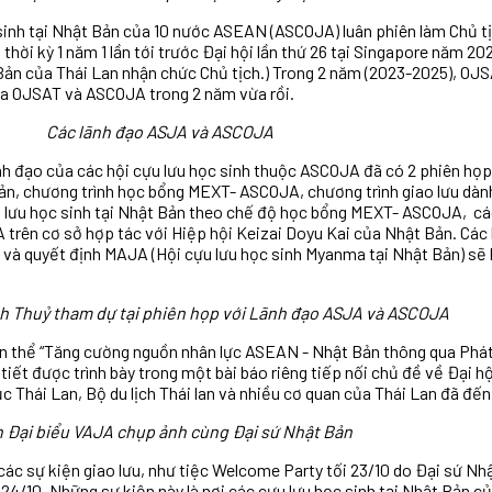
c sinh tại Nhật Bản của 10 nước ASEAN (ASCOJA) luân phiên làm Chủ t
hời kỳ 1 năm 1 lần tới trước Đại hội lần thứ 26 tại Singapore năm 202
Bản của Thái Lan nhận chức Chủ tịch.)
Trong 2 năm (2023-2025), OJS
ủa OJSAT và ASCOJA trong 2 năm vừa rồi.
Các lãnh đạo ASJA và ASCOJA
nh đạo của các hội cựu lưu học sinh thuộc ASCOJA đã có 2 phiên họp
Bản, chương trình học bổng MEXT- ASCOJA, chương trình giao lưu dành
ủa lưu học sinh tại Nhật Bản theo chế độ học bổng MEXT- ASCOJA, cá
 trên cơ sở hợp tác với Hiệp hội Keizai
Doyu
Kai của Nhật Bản. Các 
à quyết định MAJA (Hội cựu lưu học sinh Myanma tại Nhật Bản) sẽ là
h Thuỷ tham dự tại phiên họp với Lãnh đạo ASJA và ASCOJA
àn thể “Tăng cường nguồn nhân lực ASEAN - Nhật Bản thông qua Phát
 tiết được trình bày trong một bài báo riêng tiếp nối chủ đề về Đại h
c Thái Lan, Bộ du lịch Thái lan và nhiều cơ quan của Thái Lan đã đế
 Đại biểu VAJA chụp ảnh cùng Đại sứ Nhật Bản
c sự kiện giao lưu, như tiệc Welcome Party tối 23/10 do Đại sứ Nhật 
i 24/10. Những sự kiện này là nơi các cựu lưu học sinh tại Nhật Bản 