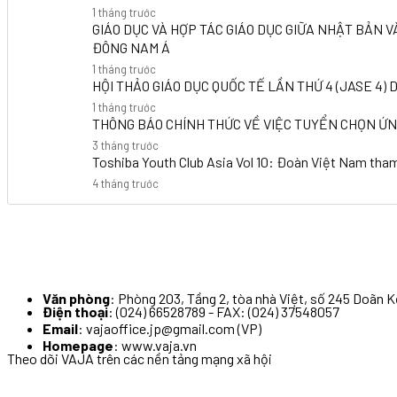
1 tháng trước
GIÁO DỤC VÀ HỢP TÁC GIÁO DỤC GIỮA NHẬT BẢN 
ĐÔNG NAM Á
1 tháng trước
HỘI THẢO GIÁO DỤC QUỐC TẾ LẦN THỨ 4 (JASE 4)
1 tháng trước
THÔNG BÁO CHÍNH THỨC VỀ VIỆC TUYỂN CHỌN ỨN
3 tháng trước
Toshiba Youth Club Asia Vol 10: Đoàn Việt Nam tham
4 tháng trước
Văn phòng
: Phòng 203, Tầng 2, tòa nhà Việt, số 245 Doãn K
Điện thoại
: (024) 66528789 - FAX: (024) 37548057
Email
: vajaoffice.jp@gmail.com (VP)
Homepage
: www.vaja.vn
Theo dõi VAJA trên các nền tảng
mạng xã hội