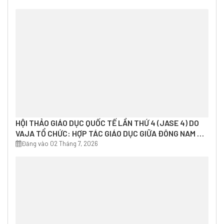
HỘI THẢO GIÁO DỤC QUỐC TẾ LẦN THỨ 4 (JASE 4) DO
VAJA TỔ CHỨC: HỢP TÁC GIÁO DỤC GIỮA ĐÔNG NAM Á
VÀ NHẬT BẢN TRONG BỐI CẢNH THẾ GIỚI MỚI
Đăng vào 02 Tháng 7, 2026