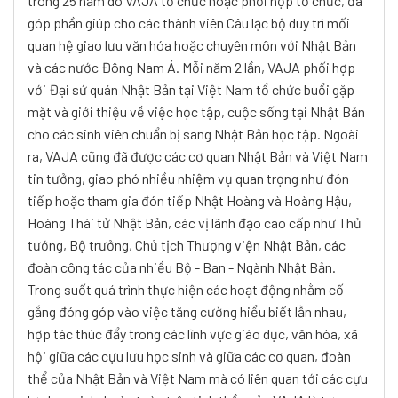
trong 25 năm do VAJA tổ chức hoặc phối hợp tổ chức, đã
góp phần giúp cho các thành viên Câu lạc bộ duy trì mối
quan hệ giao lưu văn hóa hoặc chuyên môn với Nhật Bản
và các nước Đông Nam Á. Mỗi năm 2 lần, VAJA phối hợp
với Đại sứ quán Nhật Bản tại Việt Nam tổ chức buổi gặp
mặt và giới thiệu về việc học tập, cuộc sống tại Nhật Bản
cho các sinh viên chuẩn bị sang Nhật Bản học tập. Ngoài
ra, VAJA cũng đã được các cơ quan Nhật Bản và Việt Nam
tin tưởng, giao phó nhiều nhiệm vụ quan trọng như đón
tiếp hoặc tham gia đón tiếp Nhật Hoàng và Hoàng Hậu,
Hoàng Thái tử Nhật Bản, các vị lãnh đạo cao cấp như Thủ
tướng, Bộ trưởng, Chủ tịch Thượng viện Nhật Bản, các
đoàn công tác của nhiều Bộ - Ban - Ngành Nhật Bản.
Trong suốt quá trình thực hiện các hoạt động nhằm cố
gắng đóng góp vào việc tăng cường hiểu biết lẫn nhau,
hợp tác thúc đẩy trong các lĩnh vực giáo dục, văn hóa, xã
hội giữa các cựu lưu học sinh và giữa các cơ quan, đoàn
thể của Nhật Bản và Việt Nam mà có liên quan tới các cựu