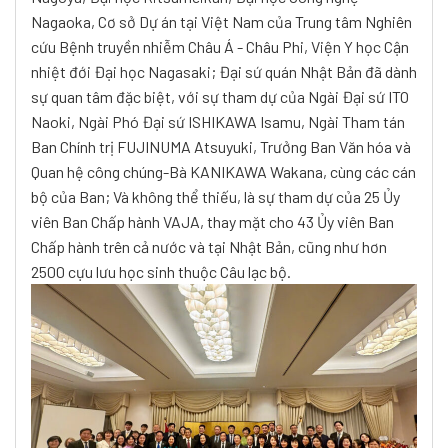
Nagaoka, Cơ sở Dự án tại Việt Nam của Trung tâm Nghiên
cứu Bệnh truyền nhiễm Châu Á - Châu Phi, Viện Y học Cận
nhiệt đới Đại học Nagasaki;
Đại sứ quán Nhật Bản đã dành
sự quan tâm đặc biệt, với sự tham dự của Ngài Đại sứ ITO
Naoki, Ngài Phó Đại sứ ISHIKAWA Isamu, Ngài Tham tán
Ban Chính trị FUJINUMA Atsuyuki, Trưởng Ban Văn hóa và
Quan hệ công chúng-Bà KANIKAWA Wakana, cùng các cán
bộ của Ban;
Và không thể thiếu, là sự tham dự của 25 Ủy
viên Ban Chấp hành VAJA, thay mặt cho 43 Ủy viên Ban
Chấp hành trên cả nước và tại Nhật Bản, cũng như hơn
2500 cựu lưu học sinh thuộc Câu lạc bộ.