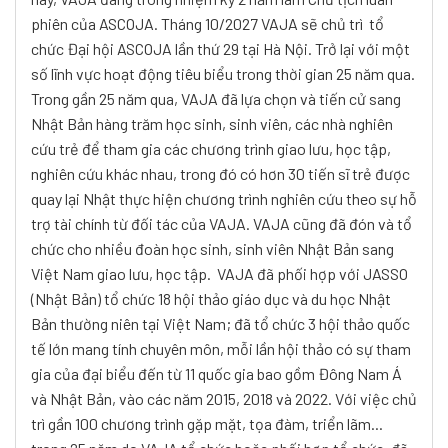
phiên của ASCOJA. Tháng 10/2027 VAJA sẽ chủ trì tổ
chức Đại hội ASCOJA lần thứ 29 tại Hà Nội.
Trở lại với một
số lĩnh vực hoạt động tiêu biểu trong thời gian 25 năm qua.
Trong gần 25 năm qua, VAJA đã lựa chọn và tiến cử sang
Nhật Bản hàng trăm học sinh, sinh viên, các nhà nghiên
cứu trẻ để tham gia các chương trình giao lưu, học tập,
nghiên cứu khác nhau, trong đó có hơn 30 tiến sĩ trẻ được
quay lại Nhật thực hiện chương trình nghiên cứu theo sự hỗ
trợ tài chính từ đối tác của VAJA. VAJA cũng đã đón và tổ
chức cho nhiều đoàn học sinh, sinh viên Nhật Bản sang
Việt Nam giao lưu, học tập.
VAJA đã phối hợp với JASSO
(Nhật Bản) tổ chức 18 hội thảo giáo dục và du học Nhật
Bản thường niên tại Việt Nam; đã tổ chức 3 hội thảo quốc
tế lớn mang tính chuyên môn, mỗi lần hội thảo có sự tham
gia của đại biểu đến từ 11 quốc gia bao gồm Đông Nam Á
và Nhật Bản, vào các năm 2015, 2018 và 2022.
Với việc chủ
trì gần 100 chương trình gặp mặt, tọa đàm, triển lãm...