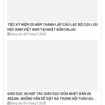
TIỆC KỶ NIỆM 25 NĂM THÀNH LẬP CÂU LẠC BỘ CỰU LƯU
HỌC SINH VIỆT NAM TẠI NHẬT BẢN (VAJA)
Đăng vào 06 Tháng 7, 2026
GIÁO DỤC VÀ HỢP TÁC GIÁO DỤC GIỮA NHẬT BẢN VÀ
ASEAN: NHỮNG VẤN ĐỀ ĐẶT RA TRONG HỘI THẢO QUỐC
TẾ “HỢP TÁC GIÁO DỤC GIỮA NHẬT BẢN VÀ ĐÔNG NAM Á
Đăng vào 04 Tháng 7, 2026