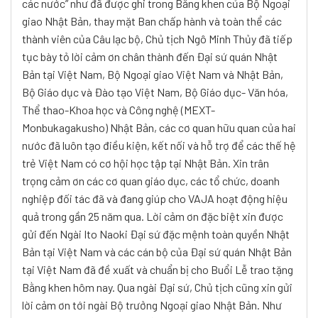
các nước” như đã được ghi trong Bằng khen của Bộ Ngoại
giao Nhật Bản, thay mặt Ban chấp hành và toàn thể các
thành viên của Câu lạc bộ, Chủ tịch Ngô Minh Thủy đã tiếp
tục bày tỏ lời cảm ơn chân thành đến Đại sứ quán Nhật
Bản tại Việt Nam, Bộ Ngoại giao Việt Nam và Nhật Bản,
Bộ Giáo dục và Đào tạo Việt Nam, Bộ Giáo dục- Văn hóa,
Thể thao-Khoa học và Công nghệ (MEXT-
Monbukagakusho) Nhật Bản, các cơ quan hữu quan của hai
nước đã luôn tạo điều kiện, kết nối và hỗ trợ để các thế hệ
trẻ Việt Nam có cơ hội học tập tại Nhật Bản. Xin trân
trọng cảm ơn các cơ quan giáo dục, các tổ chức, doanh
nghiệp đối tác đã và đang giúp cho VAJA hoạt động hiệu
quả trong gần 25 năm qua. Lời cảm ơn đặc biệt xin được
gửi đến Ngài Ito Naoki Đại sứ đặc mệnh toàn quyền Nhật
Bản tại Việt Nam và các cán bộ của Đại sứ quán Nhật Bản
tại Việt Nam đã đề xuất và chuẩn bị cho Buổi Lễ trao tặng
Bằng khen hôm nay. Qua ngài Đại sứ, Chủ tịch cũng xin gửi
lời cảm ơn tới ngài Bộ trưởng Ngoại giao Nhật Bản. Như