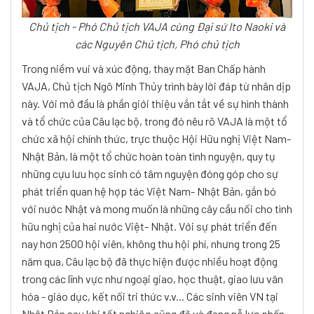
Chủ tịch - Phó Chủ tịch VAJA cùng Đại sứ Ito Naoki và
các Nguyên Chủ tịch, Phó chủ tịch
Trong niềm vui và xúc động, thay mặt Ban Chấp hành
VAJA, Chủ tịch Ngô Minh Thủy trình bày lời đáp từ nhân dịp
này.
Với
mở đầu là phần giới thiệu vắn tắt về sự hình thành
và tổ chức của Câu lạc bộ, trong đó nêu rõ VAJA là một tổ
chức xã hội chính thức, trực thuộc Hội Hữu nghị Việt Nam-
Nhật Bản, là một tổ chức hoàn toàn tình nguyện, quy tụ
những cựu lưu học sinh có tâm nguyện đóng góp cho sự
phát triển quan hệ hợp tác Việt Nam- Nhật Bản, gắn bó
với nước Nhật và mong muốn là những cây cầu nối cho tình
hữu nghị của hai nước Việt- Nhật. Với sự phát triển đến
nay hơn 2500 hội viên, không thu hội phí, nhưng trong 25
năm qua, Câu lạc bộ đã thực hiện được nhiều hoạt động
trong các lĩnh vực như ngoại giao, học thuật, giao lưu văn
hóa - giáo dục, kết nối tri thức v.v... Các sinh viên VN tại
Nhật Bản sau khi tốt nghiệp cũng đã và đang nỗ lực phấn