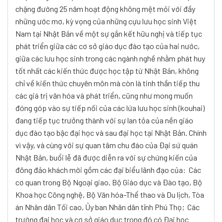
chặng đường 25 năm hoạt động không mệt mỏi với đầy
những ước mơ, kỳ vọng của những cựu lưu học sinh Việt
Nam tại Nhật Bản về một sự gắn kết hữu nghị và tiếp tục
phát triển giữa các cơ sở giáo dục đào tạo của hai nước,
giữa các lưu học sinh trong các ngành nghề nhằm phát huy
tốt nhất các kiến thức được học tập từ Nhật Bản, không
chỉ về kiến thức chuyên môn mà còn là tinh thần tiếp thu
các giá trị văn hóa và phát triển, cũng như mong muốn
đóng góp vào sự tiếp nối của các lứa lưu học sinh (kouhai)
đang tiếp tục trưởng thành với sự lan tỏa của nền giáo
dục đào tạo bậc đại học và sau đại học tại Nhật Bản.
Chính
vì vậy, và cùng với sự quan tâm chu đáo của Đại sứ quán
Nhật Bản, buổi lễ đã được diễn ra với sự chứng kiến của
đông đảo khách mời gồm các đại biểu lãnh đạo của:
Các
cơ quan trong Bộ Ngoại giao, Bộ Giáo dục và Đào tạo, Bộ
Khoa học Công nghệ, Bộ Văn hóa-Thể thao và Du lịch, Tòa
án Nhân dân Tối cao, Ủy ban Nhân dân tỉnh Phú Thọ;
Các
trường đại học và cơ sở giáo dục trong đó có Đại học