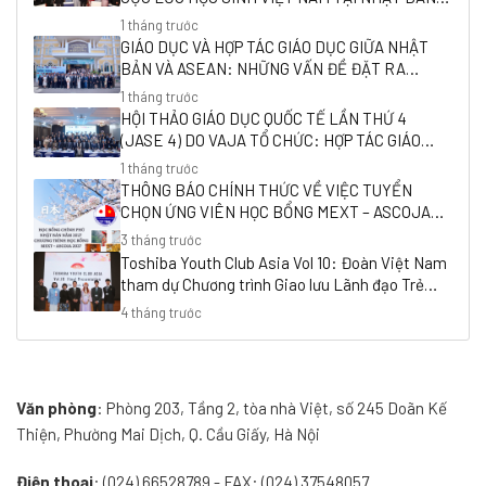
(VAJA)
1 tháng trước
GIÁO DỤC VÀ HỢP TÁC GIÁO DỤC GIỮA NHẬT
BẢN VÀ ASEAN: NHỮNG VẤN ĐỀ ĐẶT RA
TRONG HỘI THẢO QUỐC TẾ “HỢP TÁC GIÁO DỤC
1 tháng trước
GIỮA NHẬT BẢN VÀ ĐÔNG NAM Á
HỘI THẢO GIÁO DỤC QUỐC TẾ LẦN THỨ 4
(JASE 4) DO VAJA TỔ CHỨC: HỢP TÁC GIÁO
DỤC GIỮA ĐÔNG NAM Á VÀ NHẬT BẢN TRONG
1 tháng trước
BỐI CẢNH THẾ GIỚI MỚI
THÔNG BÁO CHÍNH THỨC VỀ VIỆC TUYỂN
CHỌN ỨNG VIÊN HỌC BỔNG MEXT – ASCOJA
2027 DO VAJA TUYỂN CHỌN
3 tháng trước
Toshiba Youth Club Asia Vol 10: Đoàn Việt Nam
tham dự Chương trình Giao lưu Lãnh đạo Trẻ
Châu Á 2026
4 tháng trước
Văn phòng
: Phòng 203, Tầng 2, tòa nhà Việt, số 245 Doãn Kế
Thiện, Phường Mai Dịch, Q. Cầu Giấy, Hà Nội
Điện thoại
: (024) 66528789 - FAX: (024) 37548057