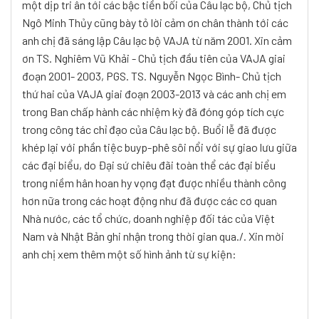
một dịp tri ân tới các bậc tiền bối của Câu lạc bộ, Chủ tịch
Ngô Minh Thủy cũng bày tỏ lời cảm ơn chân thành tới các
anh chị đã sáng lập Câu lạc bộ VAJA từ năm 2001. Xin cảm
ơn TS. Nghiêm Vũ Khải - Chủ tịch đầu tiên của VAJA giai
đoạn 2001- 2003, PGS. TS. Nguyễn Ngọc Bình- Chủ tịch
thứ hai của VAJA giai đoạn 2003-2013 và các anh chị em
trong Ban chấp hành các nhiệm kỳ đã đóng góp tích cực
trong công tác chỉ đạo của Câu lạc bộ.
Buổi lễ đã được
khép lại với phần tiệc buyp-phê sôi nổi với sự giao lưu giữa
các đại biểu, do Đại sứ chiêu đãi toàn thể các đại biểu
trong niềm hân hoan hy vọng đạt được nhiều thành công
hơn nữa trong các hoạt động như đã được các cơ quan
Nhà nước, các tổ chức, doanh nghiệp đối tác của Việt
Nam và Nhật Bản ghi nhận trong thời gian qua./.
Xin mời
anh chị xem thêm một số hình ảnh từ sự kiện: