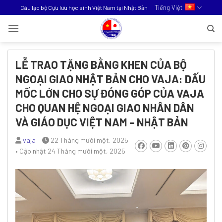
Bỏ
Tiếng Việt
Câu lạc bộ Cựu lưu học sinh Việt Nam tại Nhật Bản
qua
nội
dung
LỄ TRAO TẶNG BẰNG KHEN CỦA BỘ
NGOẠI GIAO NHẬT BẢN CHO VAJA: DẤU
MỐC LỚN CHO SỰ ĐÓNG GÓP CỦA VAJA
CHO QUAN HỆ NGOẠI GIAO NHÂN DÂN
VÀ GIÁO DỤC VIỆT NAM – NHẬT BẢN
vaja
22 Tháng mười một, 2025
• Cập nhật
24 Tháng mười một, 2025