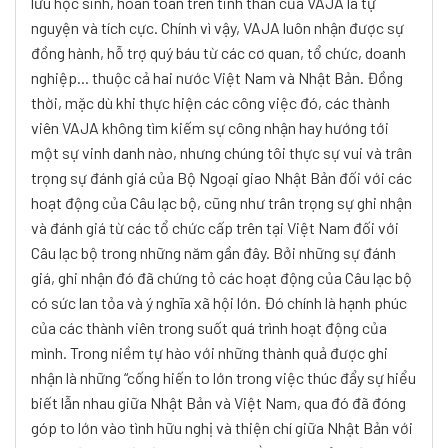
lưu học sinh, hoàn toàn trên tinh thần của VAJA là tự
nguyện và tích cực. Chính vì vậy, VAJA luôn nhận được sự
đồng hành, hỗ trợ quý báu từ các cơ quan, tổ chức, doanh
nghiệp... thuộc cả hai nước Việt Nam và Nhật Bản. Đồng
thời, mặc dù khi thực hiện các công việc đó, các thành
viên VAJA không tìm kiếm sự công nhận hay hướng tới
một sự vinh danh nào, nhưng chúng tôi thực sự vui và trân
trọng sự đánh giá của Bộ Ngoại giao Nhật Bản đối với các
hoạt động của Câu lạc bộ, cũng như trân trọng sự ghi nhận
và đánh giá từ các tổ chức cấp trên tại Việt Nam đối với
Câu lạc bộ trong những năm gần đây. Bởi những sự đánh
giá, ghi nhận đó đã chứng tỏ các hoạt động của Câu lạc bộ
có sức lan tỏa và ý nghĩa xã hội lớn. Đó chính là hạnh phúc
của các thành viên trong suốt quá trình hoạt động của
mình.
Trong niềm tự hào với những thành quả được ghi
nhận là những “cống hiến to lớn trong việc thúc đẩy sự hiểu
biết lẫn nhau giữa Nhật Bản và Việt Nam, qua đó đã đóng
góp to lớn vào tình hữu nghị và thiện chí giữa Nhật Bản với