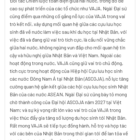
Đối tác Chiến lược toàn diện giữa hai nước, trong đó đề
cao sự phát triển của các tổ chức như VAJA. Ngài Đại sứ
cũng điểm qua những cố gắng nỗ lực của VAJA trong vai
trò kết nối, xây dựng mối quan hệ giữa các cựu lưu học
sinh đã về nước làm việc sau khi du học tại Nhật Bản, với
việc đã và đang giữ vai trò tích cực, là cầu nối vững chắc
giữa hai nước, không ngừng vun đắp cho mối quan hệ tin
cậy và hữu nghị giữa Nhật Bản và Việt Nam. Ngoài các
hoạt động trong nước, VAJA cũng giữ vai trò chủ động,
tích cực trong hoạt động của Hiệp hội Cựu lưu học sinh
các nước Đông Nam Á tại Nhật Bản (ASCOJA), nỗ lực tăng
cường quan hệ gắn kết giữa các hội cựu lưu học sinh Nhật
Bản của các nước ASEAN. Ngài Đại sứ cũng bày tỏ mong
chờ thành công của Đại hội ASCOJA năm 2027 tại Việt
Nam; và sự kỳ vọng rất lớn vào vai trò của VAJA trong
việc thúc đẩy gia tăng số lượng du học sinh tới Nhật Bản.
Rất mong VAJA sẽ tiếp tục đồng hành, hỗ trợ và hợp tác
với các bên của Nhật Bản trong thời gian tới để lan tỏa về