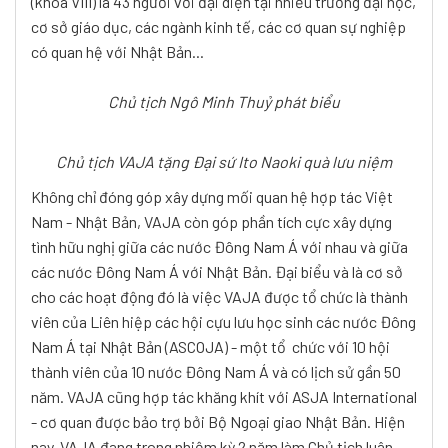
(khóa VIII) là 43 người với đại diện tại nhiều trường đại học,
cơ sở giáo dục, các ngành kinh tế, các cơ quan sự nghiệp
có quan hệ với Nhật Bản...
Chủ tịch Ngô Minh Thuỷ phát biểu
Chủ tịch VAJA tặng Đại sứ Ito Naoki quà lưu niệm
Không chỉ đóng góp xây dựng mối quan hệ hợp tác Việt
Nam - Nhật Bản, VAJA còn góp phần tích cực xây dựng
tình hữu nghị giữa các nước Đông Nam Á với nhau và giữa
các nước Đông Nam Á với Nhật Bản. Đại biểu và là cơ sở
cho các hoạt động đó là việc VAJA được tổ chức là thành
viên của Liên hiệp các hội cựu lưu học sinh các nước Đông
Nam Á tại Nhật Bản (ASCOJA) - một tổ chức với 10 hội
thành viên của 10 nước Đông Nam Á và có lịch sử gần 50
năm. VAJA cũng hợp tác khăng khít với ASJA International
- cơ quan được bảo trợ bởi Bộ Ngoại giao Nhật Bản. Hiện
nay, VAJA đang trong nhiệm kỳ 2 năm làm Chủ tịch luân