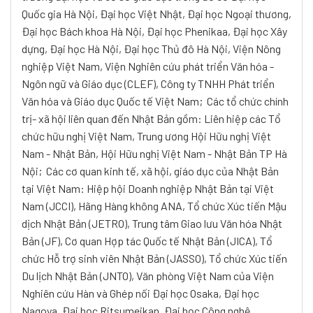
Quốc gia Hà Nội, Đại học Việt Nhật, Đại học Ngoại thương,
Đại học Bách khoa Hà Nội, Đại học Phenikaa, Đại học Xây
dựng, Đại học Hà Nội, Đại học Thủ đô Hà Nội, Viện Nông
nghiệp Việt Nam, Viện Nghiên cứu phát triển Văn hóa -
Ngôn ngữ và Giáo dục (CLEF), Công ty TNHH Phát triển
Văn hóa và Giáo dục Quốc tế Việt Nam;
Các tổ chức chính
trị- xã hội liên quan đến Nhật Bản gồm: Liên hiệp các Tổ
chức hữu nghị Việt Nam, Trung ương Hội Hữu nghị Việt
Nam - Nhật Bản, Hội Hữu nghị Việt Nam - Nhật Bản TP Hà
Nội;
Các cơ quan kinh tế, xã hội, giáo dục của Nhật Bản
tại Việt Nam: Hiệp hội Doanh nghiệp Nhật Bản tại Việt
Nam (JCCI), Hãng Hàng không ANA, Tổ chức Xúc tiến Mậu
dịch Nhật Bản (JETRO), Trung tâm Giao lưu Văn hóa Nhật
Bản (JF), Cơ quan Hợp tác Quốc tế Nhật Bản (JICA), Tổ
chức Hỗ trợ sinh viên Nhật Bản (JASSO), Tổ chức Xúc tiến
Du lịch Nhật Bản (JNTO), Văn phòng Việt Nam của Viện
Nghiên cứu Hàn và Ghép nối Đại học Osaka, Đại học
Nagoya, Đại học Ritsumeikan, Đại học Công nghệ