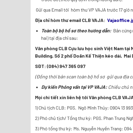
Gửi qua Email tới hòm thư VP VAJA trước 17 giờ n
Địa chỉ hòm thư
email
CLB VAJA:
V
aja
office.
Toàn bộ bộ hồ sơ theo hướng dẫn:
Bản cứng n
hai) tại địa chỉ sau:
Văn phòng CLB Cựu lưu học sinh Việt Nam tại 
Building,
Số 2 phố Doãn Kế Thiện kéo dài, Mai 
SĐT: (084) 947 365 097
(Đồng thời
bản scan toàn bộ hồ sơ gửi qua địa c
Dự kiến Phỏng vấn tại VP VAJA:
Chiều chủ nh
Mọi chi tiết xin liên hệ tới Văn phòng CLB VAJ
1) Chủ tịch CLB: PGS. Ngô Minh Thủy: 0904 13 99
2) Phó chủ tịch/ Tổng thư ký: PGS. Phan Trung Ngh
3) Phó tổng thư ký: Ms. Nguyễn Huyền Trang: 094