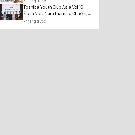
3 tháng trước
TUYỂN CHỌN
Toshiba Youth Club Asia Vol 10:
Đoàn Việt Nam tham dự Chương
trình Giao lưu Lãnh đạo Trẻ Châu Á
4 tháng trước
2026