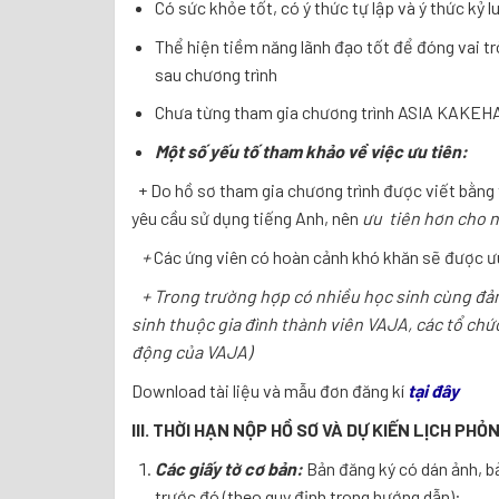
Có sức khỏe tốt, có ý thức tự lập và ý thức kỷ lu
Thể hiện tiềm năng lãnh đạo tốt để đóng vai tr
sau chương trình
Chưa từng tham gia chương trình ASIA KAKEHA
Một số yếu tố tham khảo về việc ưu tiên:
+ Do hồ sơ tham gia chương trình được viết bằng 
yêu cầu sử dụng tiếng Anh, nên
ưu tiên hơn cho n
+
Các ứng viên có hoàn cảnh khó khăn sẽ được ưu
+ Trong trường hợp có nhiều học sinh cùng đảm
sinh thuộc gia đình thành viên VAJA, các tổ chứ
động của VAJA)
Download tài liệu và mẫu đơn đăng kí
tại đây
III. THỜI HẠN NỘP HỒ SƠ VÀ DỰ KIẾN LỊCH PH
Các giấy tờ cơ bản:
Bản đăng ký có dán ảnh, b
trước đó (theo quy định trong hướng dẫn):