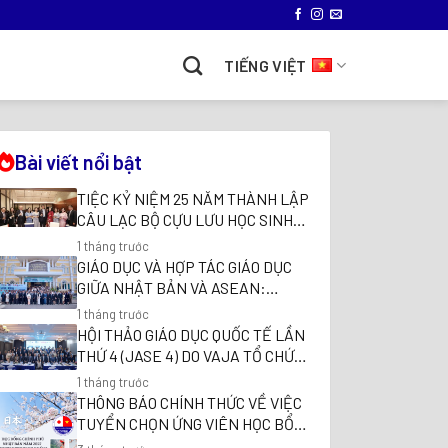
TIẾNG VIỆT
Bài viết nổi bật
TIỆC KỶ NIỆM 25 NĂM THÀNH LẬP
CÂU LẠC BỘ CỰU LƯU HỌC SINH
VIỆT NAM TẠI NHẬT BẢN (VAJA)
1 tháng trước
GIÁO DỤC VÀ HỢP TÁC GIÁO DỤC
GIỮA NHẬT BẢN VÀ ASEAN:
NHỮNG VẤN ĐỀ ĐẶT RA TRONG
1 tháng trước
HỘI THẢO QUỐC TẾ “HỢP TÁC GIÁO
HỘI THẢO GIÁO DỤC QUỐC TẾ LẦN
DỤC GIỮA NHẬT BẢN VÀ ĐÔNG
THỨ 4 (JASE 4) DO VAJA TỔ CHỨC:
NAM Á
HỢP TÁC GIÁO DỤC GIỮA ĐÔNG
1 tháng trước
NAM Á VÀ NHẬT BẢN TRONG BỐI
THÔNG BÁO CHÍNH THỨC VỀ VIỆC
CẢNH THẾ GIỚI MỚI
TUYỂN CHỌN ỨNG VIÊN HỌC BỔNG
MEXT – ASCOJA 2027 DO VAJA