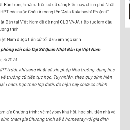
t Bản trong 5 năm. Trên cơ sở sáng kiến này, chính phủ Nhật
 THPT các nước Châu Á mang tên “Asia Kakehashi Project”
t Bản tại Việt Nam đã đề nghị CLB VAJA tiếp tục làm đầu
ương trình
Việt Nam được tiến cử tối đa 5 em học sinh
 phỏng vấn của Đại Sứ Quán Nhật Bản tại Việt Nam
ng 3/2023
THPT trước khi sang Nhật sẽ xin phép Nhà trường đang học
 về trường cũ tiếp tục học. Tuy nhiên, theo quy định hiện
lại 1 năm, học theo lớp dưới, do hiện nay chưa có chính
 gia Chương trình: vé máy bay khứ hồi, học phí, tiền nhà và
 sinh tham gia Chương trình sẽ ở homestay với gia đình