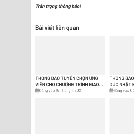
Trân trọng thông báo!
Bài viết liên quan
THÔNG BÁO TUYỂN CHỌN ỨNG
THÔNG BÁO 
VIÊN CHO CHƯƠNG TRÌNH GIAO
DỤC NHẬT B
LƯU KAKEHASHI PROJECT 8
Đăng vào 15 Tháng 1, 2021
Đăng vào 03
THÁNG TẠI NHẬT BẢN (2021)