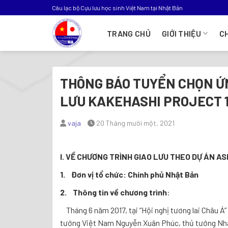
Bỏ
Câu lạc bộ Cựu lưu học sinh Việt Nam tại Nhật Bản
qua
nội
TRANG CHỦ
GIỚI THIỆU
C
dung
THÔNG BÁO TUYỂN CHỌN ỨN
LƯU KAKEHASHI PROJECT 1
vaja
20 Tháng mười một, 2021
I.
VỀ CHƯƠNG TRÌNH GIAO LƯU THEO DỰ ÁN AS
1.
Đơn vị tổ chức: Chính phủ Nhật Bản
2
.
Thông tin về chương trình
:
Tháng 6 năm 2017, tại “Hội nghị tương lai Châu Á
tướng Việt Nam Nguyễn Xuân Phúc, thủ tướng Nhậ