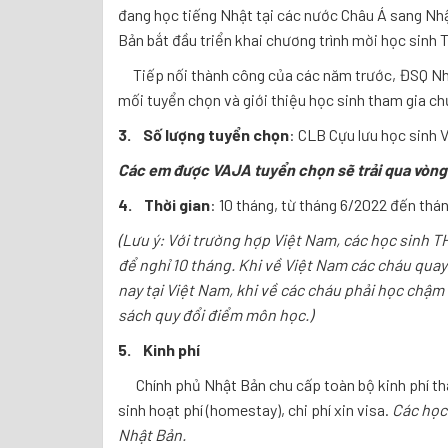
đang học tiếng Nhật tại các nước Châu Á sang Nhậ
Bản bắt đầu triển khai chương trình mời học sinh
Tiếp nối thành công của các năm trước, ĐSQ Nhậ
mối tuyển chọn và giới thiệu học sinh tham gia ch
3.
Số lượng tuyển chọn
: CLB Cựu lưu học sinh 
Các em được VAJA tuyển chọn sẽ trải qua vòng
4.
Thời gian
: 10 tháng, từ tháng 6/2022 đến thá
(Lưu ý: Với trường hợp Việt Nam, các học sinh 
để nghỉ 10 tháng. Khi về Việt Nam các cháu quay
nay tại Việt Nam, khi về các cháu phải học chậm 
sách quy đổi điểm môn học.)
5.
Kinh phí
Chính phủ Nhật Bản chu cấp toàn bộ kinh phí tham
sinh hoạt phí (homestay), chi phí xin visa.
Các học
Nhật Bản.