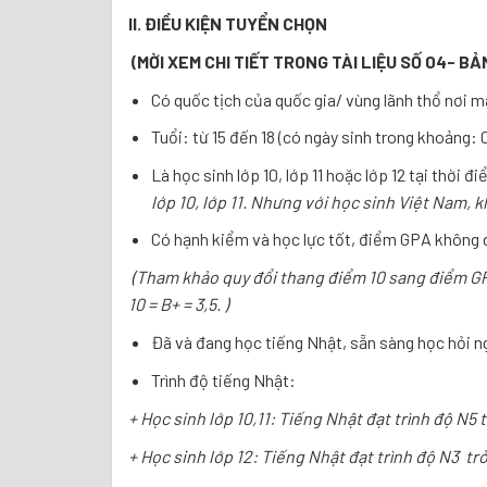
II.
ĐIỀU KIỆN TUYỂN CHỌN
(MỜI XEM CHI TIẾT TRONG TÀI LIỆU SỐ 04- BẢ
Có quốc tịch của quốc gia/ vùng lãnh thổ nơi 
Tuổi: từ 15 đến 18 (có ngày sinh trong khoảng
Là học sinh lớp 10, lớp 11 hoặc lớp 12 tại thời đ
lớp 10, lớp 11. Nhưng với học sinh Việt Nam, k
Có hạnh kiểm và học lực tốt, điểm GPA không d
(Tham khảo quy đổi thang điểm 10 sang điểm GPA 
10 = B+ = 3,5. )
Đã và đang học tiếng Nhật, sẵn sàng học hỏi n
Trình độ tiếng Nhật:
+ Học sinh lớp 10,11: Tiếng Nhật đạt trình độ N5
+ Học sinh lớp 12: Tiếng Nhật đạt trình độ N3 t