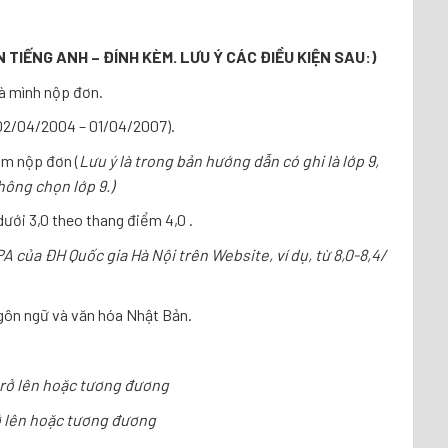
N TIẾNG ANH – ĐÍNH KÈM. LƯU Ý CÁC ĐIỀU KIỆN SAU:)
mà mình nộp đơn.
: 02/04/2004 – 01/04/2007).
iểm nộp đơn (
Lưu ý là trong bản hướng dẫn có ghi là lớp 9,
hông chọn lớp 9.)
ưới 3,0 theo thang điểm 4,0 .
của ĐH Quốc gia Hà Nội trên Website, ví dụ, từ 8,0-8,4/
gôn ngữ và văn hóa Nhật Bản.
 trở lên hoặc tương đương
rở lên hoặc tương đương