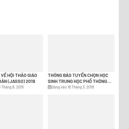
VỀ HỘI THẢO GIÁO
THÔNG BÁO TUYỂN CHỌN HỌC
ẢN (JASSO) 2019
SINH TRUNG HỌC PHỔ THÔNG
THAM GIA CHƯƠNG TRÌNH GIAO
 Tháng 8, 2019
Đăng vào 18 Tháng 3, 2019
LƯU VĂN HÓA (8 THÁNG) TẠI
NHẬT BẢN NĂM 2019 (CHƯƠNG
TRÌNH ASIA KAKEHASHI – CẦU
NỐI CHÂU Á)